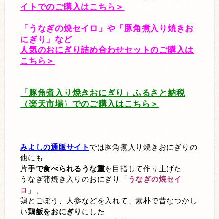
イトでのご購入はこちら＞
「うなぎの焼セイロ」や「豚角煮入り焼きお
にぎり」など
人気のおにぎり詰め合わせセットのご購入は
こちら＞
「豚角煮入り焼きおにぎり」ふるさと納税
（楽天市場）でのご購入はこちら＞
みよしの通販サイト
では豚角煮入り焼きおにぎりの
他にも
片手で食べられるうな重
を目指して作り上げた
うなぎ蒲焼き入りのおにぎり「
うなぎの焼セイ
ロ
」、
鶏とごぼう、人参などを入れて、素朴で昔なつかし
い
鶏飯をおにぎり
にした