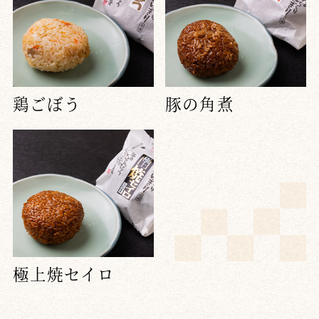
鶏ごぼう
豚の角煮
極上焼セイロ