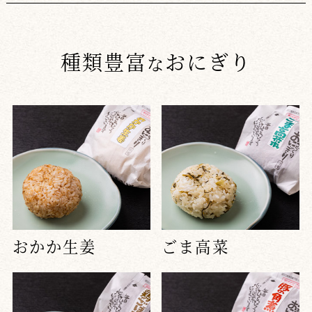
種類豊富
おにぎり
な
おかか生姜
ごま高菜